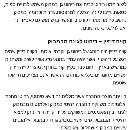
ליצור ממנו ריהוט לבית וגם ריהוט גן. במבוק משמש לבניית ספות,
כסאות, גזיבו לגינה, הצללה למרפסות, גדרות וכדומה. במבוק
נחשב לחומר מאד דקורטיבי ונעשה בו שימוש גם לאביזרי נוי
ואפילו לכלי נגינה שונים .
קויה דיזיין – ריהוט לגינה מבמבוק
קויה דיזיין הינו מותג של ריהוט גן יוקרתי ואיכותי. בקויה דיזיין שמים
דגש על ריהוט גן אשר יהיה עמיד בתנאי מזג אוויר קשים ומשתנים
כמו שיש בארץ – חום כבד בקיץ וקור בחורף . מוצרי קוייה דיזיין
עשויים מחומרים בעלי איכות גבוהה אשר אינם מצריכים תחזוקה
שוטפת.
בין יתר מוצרי החברה אשר כוללים גם דשא סינטטי, רהיטי מתכת
ואלומיניום משווקת החברה רהיטי במבוק ואלמנטים מבמבוק
לגינה. בין האלמנטים המשווקים על ידי קוייה דיזיין ניתן למצוא
רהיטי גן מבמבוק, גזיבו עשוי במבוק, גדרות במבוק, אלמנטים
עשויים במבוק מושחל וכיוצא באלה.