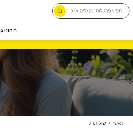
ריהוט גן 
">
ראשי
»
שולחנות