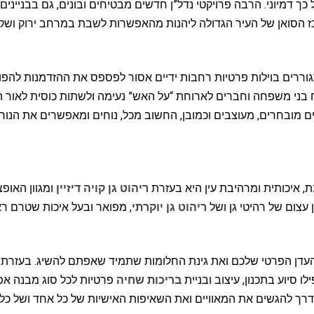
ך דמיוני. הרבה פרויקטי נדל”ן חדשים מבטיחים ובונים, גם בבניינים 
וררים בוילות פרטיות רחבות ידיים אסור לפספס את ההזדמנות להפו
ח בני משפחה וחברים לארוחת “על האש” נעימה ולשתות כוסית לאור 
 מובחרים, מעוצבים וכמובן, החשוב מכל, נוחים ומאפשרים את הנוחו
ת, איכותית ומרהיבת עין היא בעזרת
ריהוט גן קויה דיזיין
ומגוון האופצ
ריהוט גן יוקרתי
, מפואר ובעל איכות שטרם ר
 גן העדן הפרטי שלכם ואת גינת החלומות שתמיד שאפתם להשיג. בעזרת 
לו סיוע בתכנון, עיצוב ובניית
בריכות שחיה
פרטיות לכל סוג מבנה אפ
, הדרך להגשים את המאוויים ואת השאיפות האישיות של כל אחד ושל כל