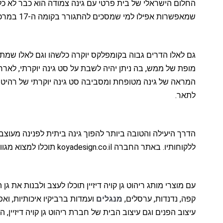
החלום הישראלי של בית פרטי עם גינה צמודה הוא כבר לא כל כ
שמאפשרות אפילו למי שמסכים להתגורר בקומה ה-17 במרכז הסואן של העיר הגדולה ליהנות מהאפשרות לשבת במרחב ירוק ושקט ולהרגיש כמו בשכיית חמדה טבעית.
גם לאלו הדרים גבוה בקומפלקס יוקרה כלשהו וגם לאלו שמתג
מופת של ממש, בה ניתן יהיה לשבת על סט גינה יוקרתי, לאר
המראה של גינה מטופחת ומסביבה סט גינה יוקרתי של רהיטים
לתאר.
הדרך היעילה והטובה ביותר להפוך גינה ביתית לפנינה מעוצב
ללקוחותיו. באתר החברה koyadesign.co.il תוכלו למצוא מגוון עצום של רהיטי גן ושל
עם מוצרי מותג ריהוט גן קויה דיזיין תוכלו לעצב ולבנות את
קפה, נדנדות, ערסלים,
מנגלים
ועמדות ברביקיו איכותיות, ואפי
עיצוב הפנים וגם עיצוב הבית של חברת ריהוט גן קויה דיזיין