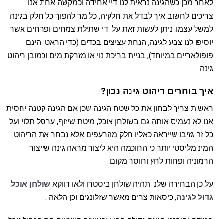
לאחר מכן כשהגינה נראית לנו דיי אחידה וכמקשה אחת אנו
צריכים לחשוב איך לבדל את חלקיה, כלומר להפוך כל חלק בגינה
למשל עצמו, ניתן לעשות זאת על ידי שתילת צמחים ופרחים אשר
יוסיפו לנו צבע לגינה, הנחת עציצים בכדים (כדי הראטן הינם
פופולאריים במיוחד), בניית בריכת נוי או מזרקת מים וכמובן ריהוט
גינה.
איך בוחרים ריהוט גינה נכון?
ראשית צריך לבחון את כל שטח הגינה שכן אם הגינה קטנה יחסית
אנו לא נעמיס אותה גם בשולחן אוכל, מיטת שיזוף, ערסל תלוי ועל
כל זה גזיבו שייראה כאליו חלק מהרעפים אלא נבחר את הריהוט
המינימליסטי יותר כי החוכמה היא ליצור מראה גינה שייצור
הרמוניה ופחות לחץ וחוסר מקום.
על כן הבחירה שלנו תהיה שולחן ביסטרו ולאו דווקא
שולחן אוכל
גדול לגינה
, כיסאות צרים מאשר שזלונגים וכן הלאה .