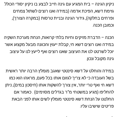
ניקיון הגינה – בית המגיע עם גינה חייב לבצע בו ניקיון יסודי הכולל
גזימת דשא, הפיכת אדמה (במידה ואנו רוצים לשתול צמחים
ופרחים בחלקה), גידור הגינה ובניית טרסות (במקרה הצורך),
וכמובן הכנה.
הכנה – הדברת מזיקים וחיות בלתי קרואות, הנחת מערכת השקיה
במידה ואנו רוצים דשא חי, קבלת ייעוץ והכוונה מבעל מקצוע אשר
יוכל לשרטט לנו את העיצוב שאנו רוצים ואף לייעץ לנו על עיצוב
גינה מקובל ונכון.
במידה והוחלט על דשא סינטטי שאגב מומלץ הרבה יותר ראשית
בשל העובדה כי לא צריך לגזום אותו בכל פעם, מראהו הוא כמו
דשא חי ואף טרי יותר, אין צורך להשקות אותו (חיסכון במים), ניתן
להחליפו (מגיע במשטחי מ”ר בגדלים מסוימים) . כאמור אם
החלטנו על הנחת דשא סינטטי מומלץ לשים אותו לפני הבאת
פריטים שישיבו עליו.