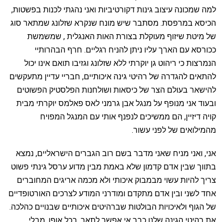
למה שמכונה עיצוב גינות דקורטיביות ואני נהגתי לכנות בפשטות,
הכיסא במרפסת. מסתבר שיש מונח שנקרא שזלונג שמתאר סוג
של מיטת שיזוף מעוקלת בצורת האות האנגלית , שמשמשת
ככורסא עם הארך עליו ניתן להניח רגליים. חרף הבהרותיי
הנמרצות כי ריהוט גן יוקרתי ללא שזלונג וגזיבו תואם אינו יכול
להתאים להגדרה של רהיטי גינה איכותיים, חבריי עדיין מתעקשים
להישאר בעולם הצר של כיסאות ושולחנות הפלסטיק הפשוטים
ובעוד אני מנופף על מנגל אבן גרמני לאס פאלמס יוקרתי מבית
קויה דיזיין, הם ממשיכים לנפנף אותי עם המנגל המפויח
מהמילואים של לפני עשור.
אני, ואני מניח שאני מדבר בשם רוב הגברים הישראליים, נמצא
בתווך שבין אדם קדמון שלא באמת מבין מדוע ערסל גינתי פשוט
צריך להיות עשוי מבמבוק איכותי ולא מכמה אריגים המחוברים
אחד לשני ובין אדם מתקדם ומודרני המודע לצרכים האורטופדיים
של הגוף ולאיכויות הבולטות שברהיטים איכותיים שבנויים כהלכה.
את רהיטי הגינה שלנו כבר אי אפשר לתאר, בכל אופן, מבלי