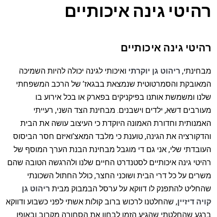
רהיטי גינה איכותיים
רהיטי גינה איכותיים
מבחינתי,
ריהוט גן יוקרתי
ואיכותי לגינה יכולה להיות השמיכה
המאובקת והסמרטוטית שנמצאת בבגאז’ של הרכב המשפחתי
שלנו ומשמשת אותנו בפיקניקים בפארק או בכל אירוע בו
מעורבים דשא, ילדים וישבנים. מבחינת הצד השני, רעייתי
האמנותית וחדורת האמונה היוקדת כי העיצוב עושה את הבית
והדקורציה את הגינה, טוענת כי מלבד המאצ’ואיזם חסר הביסוס
העובדתי שלי, אני גם די מוגבל מבחינת הבנת הערך המוסף של
רהיטי גינה איכותיים לסטנדרט החיים שלנו ולהרגשה הטובה שהם
משרים על כל דרי הבית ושוכני החצר, כולל החתול השכונתי
שהחליט להתפנק לו דווקא על ערסל הבמבוק מבית
ריהוט גן
קויה דיזיין
, שהחלטנו לרכוש ברוב קולות אשתי לפני כשבוע ודווקא
ברגע שהחלטתי שהגיע הזמן לבחון את הסחורה מקרוב ובאופן