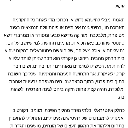
אישי.
האמת, מבלי להישמע נדוש או רכרוכי מדי לאחר כל ההקדמה
הארוכה הזו, רהיטי גינה איכותיים או פינות זולה הנמצאים בגינה
מטופחת, מלבלבת ומוריקה מדשא טבעי ומסודר או ממרבדי דשא
סינטטי שהורכב כיאה וכיאות, מדמים תחושה, למי שיושב עליהם,
נח עליהם או אוכל מעליהם, של חופשה פסטוראלית במקום שהוא
בית הרחק מהבית. ריהוט גן יוקרתי הוא דבר שניתן לוותר עליו או
לדחות את רכישתו למועדים מאוחרים יותר בחיים, ושום דבר
קריטי לא יקרה, אך התחושה הנעימה והמזמינה, שכל כך חשובה
בתוך בית פרטי, בתוך מבצר שבו חיה משפחה גרעינית אוהבת
ומלוכדת, תהיה קצת פחות חזקה ביחס לגינה הפרטית ולשהות
בה.
כחלק אינטגראלי ובלתי נפרד מהליך הפיכתי מזומבי דקורטיבי
ואמנותי לרמברנדט של רהיטי גינה איכותיים, התחלתי להתעניין
בתחום וללמוד את המגוון העצום של מונחים, מושגים והגדרות