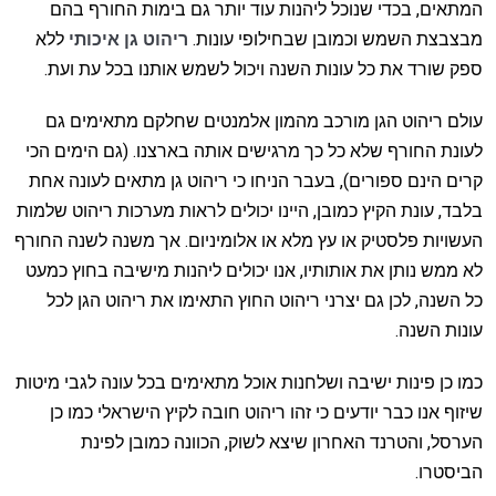
המתאים, בכדי שנוכל ליהנות עוד יותר גם בימות החורף בהם
מבצבצת השמש וכמובן שבחילופי עונות.
ריהוט גן איכותי
ללא
ספק שורד את כל עונות השנה ויכול לשמש אותנו בכל עת ועת.
עולם ריהוט הגן מורכב מהמון אלמנטים שחלקם מתאימים גם
לעונת החורף שלא כל כך מרגישים אותה בארצנו. (גם הימים הכי
קרים הינם ספורים), בעבר הניחו כי ריהוט גן מתאים לעונה אחת
בלבד, עונת הקיץ כמובן, היינו יכולים לראות מערכות ריהוט שלמות
העשויות פלסטיק או עץ מלא או אלומיניום. אך משנה לשנה החורף
לא ממש נותן את אותותיו, אנו יכולים ליהנות מישיבה בחוץ כמעט
כל השנה, לכן גם יצרני ריהוט החוץ התאימו את ריהוט הגן לכל
עונות השנה.
כמו כן פינות ישיבה ושלחנות אוכל מתאימים בכל עונה לגבי מיטות
שיזוף אנו כבר יודעים כי זהו ריהוט חובה לקיץ הישראלי כמו כן
הערסל, והטרנד האחרון שיצא לשוק, הכוונה כמובן לפינת
הביסטרו.