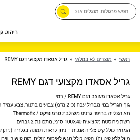
ריהוט גן 
ראשי
»
מוצרים לא במלאי
»
גריל אסאדו מקצועי דגם REMY
גריל אסאדו מקצועי דגם REMY
גריל אסאדו מעוצב דגם REMY / רמי.
גוף הגריל בנוי מברזל עבה (כ-2 מ”מ) צבועים בתנור, צבע עמיד חום.
תא הצלייה בחיפוי גרניט משולבת טרמופיקס / Thermofix.
רשת נירוסטה מקצועית 100X40 ס”מ, מתכוונת 2 גבהים.
המחיר כולל קיט צלייה אנכית – ניתן לראות תמונה בגלריה (ניתן 
מוזל ללא קיט זה). הקיט כולל מגש לאיסוף נוזלים, מוט קישור, ווים