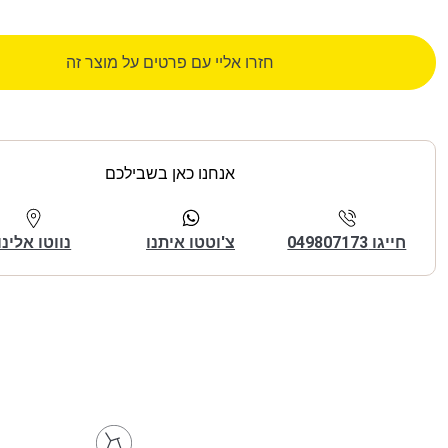
חזרו אליי עם פרטים על מוצר זה
אנחנו כאן בשבילכם
חייגו 049807173
צ'וטטו איתנו
נווטו אלינו