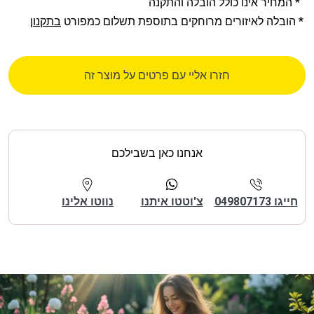
* המחיר אינו כולל הובלה והתקנה
* הובלה לאיזורים מרוחקים בתוספת תשלום כמפורט
בתקנון
חזרו אליי עם פרטים על מוצר זה
אנחנו כאן בשבילכם
חייגו 049807173
צ'וטטו איתנו
נווטו אלינו