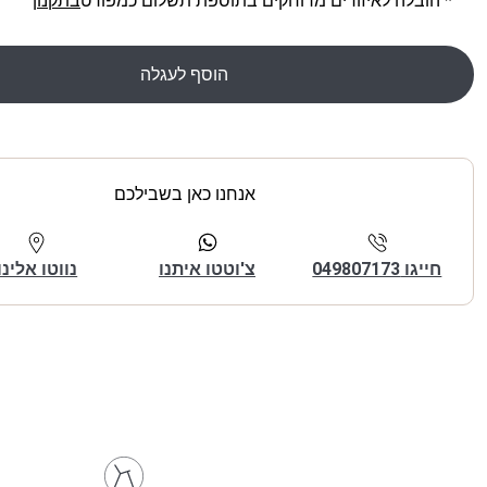
* הובלה לאיזורים מרוחקים בתוספת תשלום כמפורט
בתקנון
הוסף לעגלה
אנחנו כאן בשבילכם
חייגו 049807173
צ'וטטו איתנו
נווטו אלינו