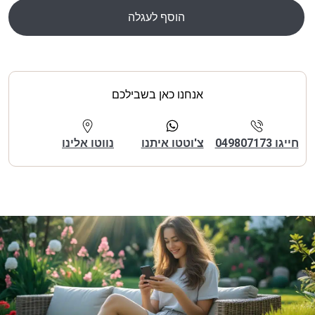
הוסף לעגלה
אנחנו כאן בשבילכם
חייגו 049807173
צ'וטטו איתנו
נווטו אלינו