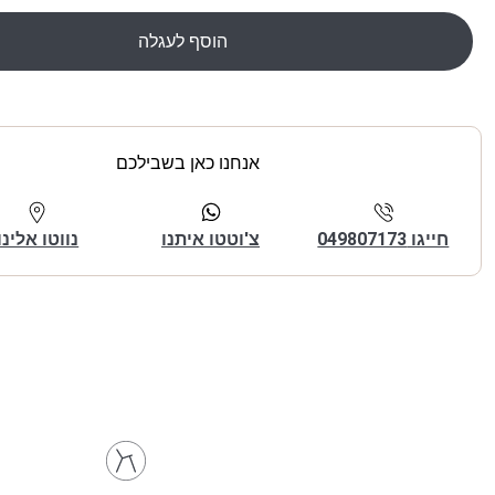
הוסף לעגלה
אנחנו כאן בשבילכם
חייגו 049807173
צ'וטטו איתנו
נווטו אלינו