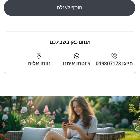
הוסף לעגלה
אנחנו כאן בשבילכם
חייגו 049807173
צ'וטטו איתנו
נווטו אלינו