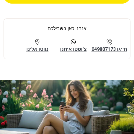
אנחנו כאן בשבילכם
חייגו 049807173
צ'וטטו איתנו
נווטו אלינו