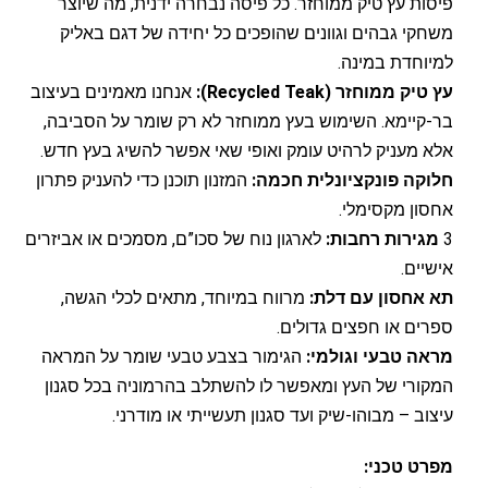
פיסות עץ טיק ממוחזר. כל פיסה נבחרה ידנית, מה שיוצר
משחקי גבהים וגוונים שהופכים כל יחידה של דגם באליק
למיוחדת במינה.
עץ טיק ממוחזר (Recycled Teak):
אנחנו מאמינים בעיצוב
בר-קיימא. השימוש בעץ ממוחזר לא רק שומר על הסביבה,
אלא מעניק לרהיט עומק ואופי שאי אפשר להשיג בעץ חדש.
חלוקה פונקציונלית חכמה:
המזנון תוכנן כדי להעניק פתרון
אחסון מקסימלי.
3
מגירות רחבות:
לארגון נוח של סכו”ם, מסמכים או אביזרים
אישיים.
תא אחסון עם דלת:
מרווח במיוחד, מתאים לכלי הגשה,
ספרים או חפצים גדולים.
מראה טבעי וגולמי:
הגימור בצבע טבעי שומר על המראה
המקורי של העץ ומאפשר לו להשתלב בהרמוניה בכל סגנון
עיצוב – מבוהו-שיק ועד סגנון תעשייתי או מודרני.
מפרט טכני: