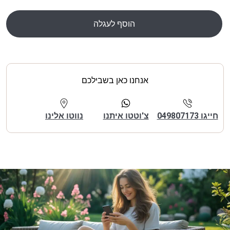
הוסף לעגלה
אנחנו כאן בשבילכם
חייגו 049807173
צ'וטטו איתנו
נווטו אלינו