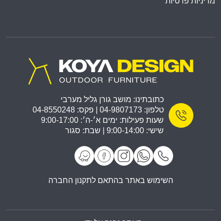
מדיניות פרטיות
כתובתינו: מושב גורן גליל מערבי
טלפון: 04-9807173 | פקס: 04-8550248
שעות פעילות: ימים א׳-ה׳: 9:00-17:00
שישי: 9:00-14:00 | שבת: סגור
השימוש באתר בהתאם לתקנון החברה