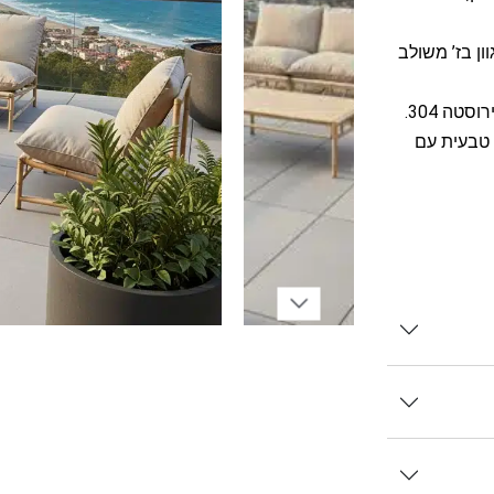
Olefin איכותי במשקל 240 גרם, בגוון בז’ משולב
טה 304.
ה טבעית עם