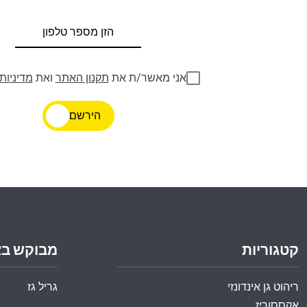
אני מאשר/ת את
תקנון האתר
ואת
מדיניות
הירשם
קטגוריות
מבוקש ב
ריהוט גן אינדונזי
גריל גז
אקססוריז