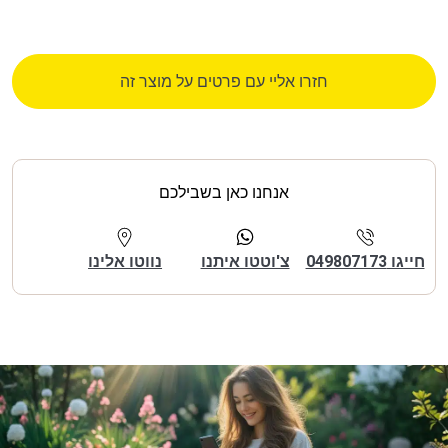
חזרו אליי עם פרטים על מוצר זה
אנחנו כאן בשבילכם
חייגו 049807173
צ'וטטו איתנו
נווטו אלינו