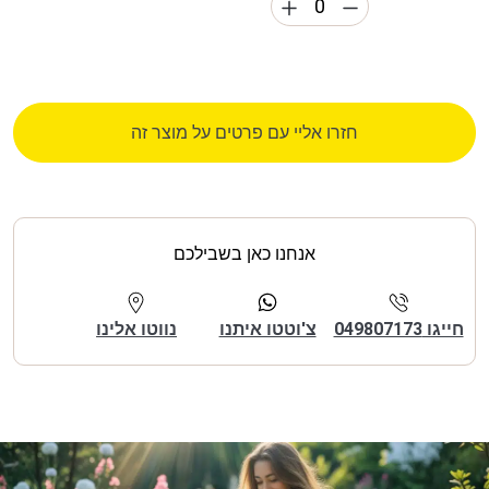
חזרו אליי עם פרטים על מוצר זה
אנחנו כאן בשבילכם
חייגו 049807173
צ'וטטו איתנו
נווטו אלינו