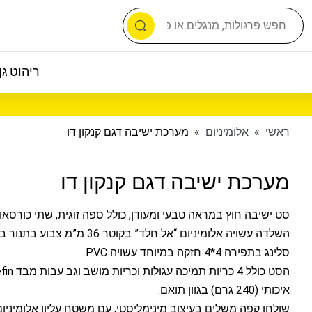
ריהוט גן 
ראשי
»
אלומיניום
»
מערכת ישיבה דגם קנקון דו
מערכת ישיבה דגם קנקון דו
סט ישיבה חוץ במראה טבעי ומעודן, כולל ספה זוגית, שתי כורסאו
השלדה עשויה אלומיניום “אל חלד” בקוטר 36 מ”מ
סלינג בתפירה 4*4 חזקה במיוחד עשויה PVC.
איכותי (240 גרם) בגוון תואם.
שולחן קפה משלים בעיצוב מינימליסטי, עם משטח עליון אלומיניום