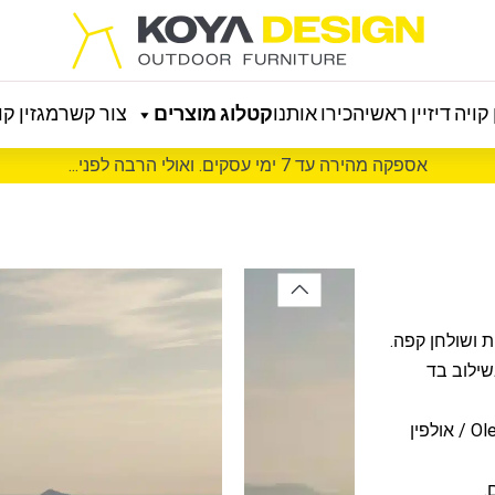
קויה דיזיין ראשי
הכירו אותנו
קטלוג מוצרים
צור קשר
מגזין קוי
אספקה מהירה עד 7 ימי עסקים. ואולי הרבה לפני...
ת ושולחן קפה.
 צבוע בתנור בשילוב בד
הסט כולל 4 כריות תמיכה עגולות וכריות מושב וגב עבות מבד Olefin / אולפין
.