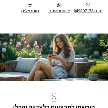
חייגו 049807173
צ'וטטו איתנו
נווטו אלינו
הירשמו למבצעים בלעדיים וקבלו