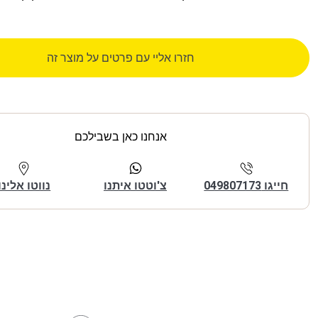
חזרו אליי עם פרטים על מוצר זה
אנחנו כאן בשבילכם
חייגו 049807173
צ'וטטו איתנו
נווטו אלינו