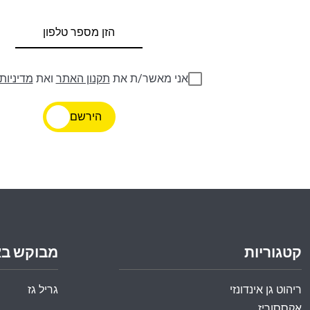
אני מאשר/ת את
תקנון האתר
ואת
מדיניות
הירשם
קטגוריות
מבוקש ב
ריהוט גן אינדונזי
גריל גז
אקססוריז