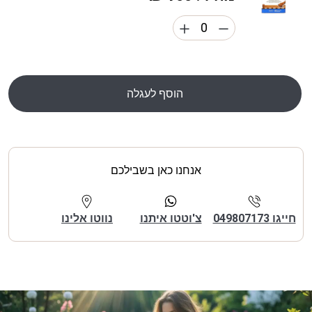
הוסף לעגלה
אנחנו כאן בשבילכם
חייגו 049807173
צ'וטטו איתנו
נווטו אלינו