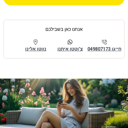
אנחנו כאן בשבילכם
חייגו 049807173
צ'וטטו איתנו
נווטו אלינו