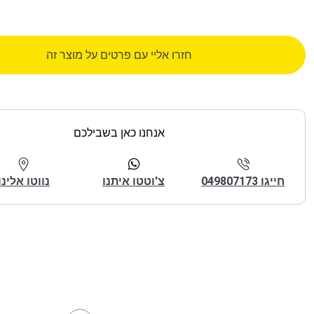
חזרו אליי עם פרטים על מוצר זה
אנחנו כאן בשבילכם
חייגו 049807173
צ'וטטו איתנו
נווטו אלינו