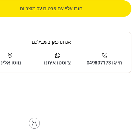
חזרו אליי עם פרטים על מוצר זה
אנחנו כאן בשבילכם
חייגו 049807173
צ'וטטו איתנו
נווטו אלינו