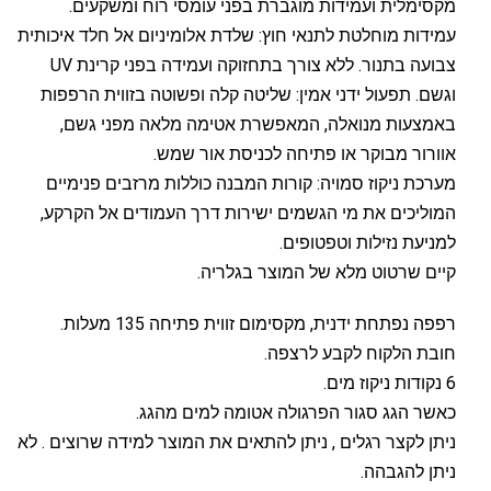
מקסימלית ועמידות מוגברת בפני עומסי רוח ומשקעים.
עמידות מוחלטת לתנאי חוץ: שלדת אלומיניום אל חלד איכותית
צבועה בתנור. ללא צורך בתחזוקה ועמידה בפני קרינת UV
וגשם. תפעול ידני אמין: שליטה קלה ופשוטה בזווית הרפפות
באמצעות מנואלה, המאפשרת אטימה מלאה מפני גשם,
אוורור מבוקר או פתיחה לכניסת אור שמש.
מערכת ניקוז סמויה: קורות המבנה כוללות מרזבים פנימיים
המוליכים את מי הגשמים ישירות דרך העמודים אל הקרקע,
למניעת נזילות וטפטופים.
קיים שרטוט מלא של המוצר בגלריה.
רפפה נפתחת ידנית, מקסימום זווית פתיחה 135 מעלות.
חובת הלקוח לקבע לרצפה.
6 נקודות ניקוז מים.
כאשר הגג סגור הפרגולה אטומה למים מהגג.
ניתן לקצר רגלים , ניתן להתאים את המוצר למידה שרוצים . לא
ניתן להגבהה.