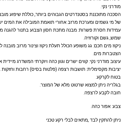
מודרני נקי.
הסככה מתוכננת בסטנדרטים הגבוהים ביותר, כוללת שיפוע מובנה 
של מי גשמים ומערכת מרזב אחורי תואמת המובילה את המים יש
עמידות חסרת פשרות: מבנה מתכת חסון הצבוע בתנור להגנה מ
שמש, גשם וקורוזיה.
ניקוז מים חכם: גג משופע הכולל תעלת ניקוז וצינור מרזב מובנה ל
הצטברות מים.
עיצוב מודרני נקי: קווים ישרים וגוון כהה ויוקרתי המשדרג מיידית 
יציבות מקסימלית: תושבות רצפה (פלטות בסיס) רחבות וחזקות במ
בטוח לקרקע.
בגלריה ניתן למצוא שרטוט מלא של המוצר.
חובה לקבע לרצפה.
צבע: אפור כהה.
ניתן להתקין לבד ,מתאים לבלי רקע טכני