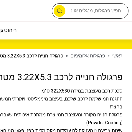
ריהוט גן 
ראשי
»
פרגולות אלומיניום
»
פרגולה חנייה לרכב 3.22X5.3 מטר
פרגולה חנייה לרכב 3.22X5.3 מטר
סככת רכב מעוצבת במידה 322X530 ס”מ.
ההגנה המושלמת לרכב שלכם, בעיצוב מינימליסטי ויוקרתי המשת
בחצר!
פרגולה חנייה מקורה ומעוצבת המיוצרת ממתכת איכותית שעברה
(Powder Coating).
שיטת צביעה זו מעניקה לה עמידות מקסימלית בפני פגעי מזג האו