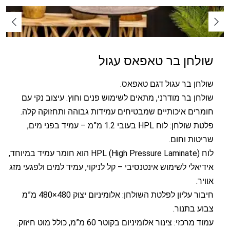
שולחן בר טאפאס עגול
שולחן בר עגול דגם טאפאס.
שולחן בר מודרני, מתאים לשימוש פנים וחוץ. עיצוב נקי עם
חומרים איכותיים שמבטיחים עמידות גבוהה ותחזוקה קלה.
פלטת שולחן: לוח HPL בעובי 1.2 מ”מ – עמיד בפני מים,
שריטות וחום.
לוח HPL (High Pressure Laminate) הוא חומר עמיד במיוחד,
אידיאלי לשימוש אינטנסיבי – קל לניקוי, עמיד למים ולפגעי מזג
אוויר.
חיבור עליון לפלטת השולחן: אלומיניום יצוק 480×480 מ”מ
צבוע בתנור.
עמוד מרכזי: צינור אלומיניום בקוטר 60 מ”מ, כולל מוט חיזוק.