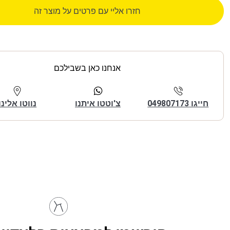
חזרו אליי עם פרטים על מוצר זה
אנחנו כאן בשבילכם
חייגו 049807173
צ'וטטו איתנו
נווטו אלינו