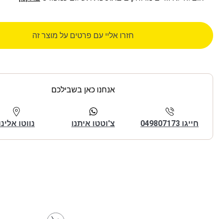
חזרו אליי עם פרטים על מוצר זה
אנחנו כאן בשבילכם
חייגו 049807173
צ'וטטו איתנו
נווטו אלינו