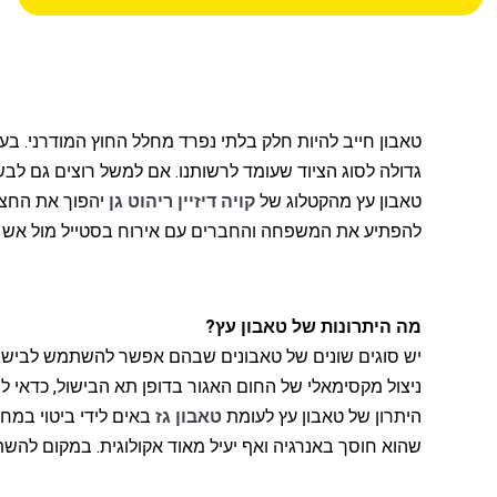
טאבון חייב להיות חלק בלתי נפרד מחלל החוץ המודרני. ב
גדולה לסוג הציוד שעומד לרשותנו. אם למשל רוצים גם לבשל
טאבון עץ מהקטלוג של
קויה דיזיין ריהוט גן
יהפוך את החצר
להפתיע את המשפחה והחברים עם אירוח בסטייל מול אש בוע
מה היתרונות של טאבון עץ?
יש סוגים שונים של טאבונים שבהם אפשר להשתמש לבישול בי
ניצול מקסימאלי של החום האגור בדופן תא הבישול, כדאי לבח
היתרון של טאבון עץ לעומת
טאבון גז
באים לידי ביטוי במחי
שהוא חוסך באנרגיה ואף יעיל מאוד אקולוגית. במקום להש